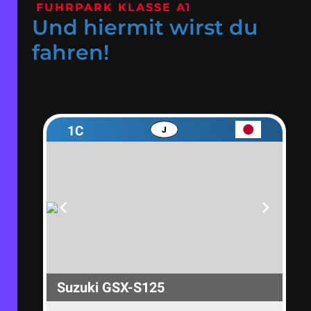
FUHRPARK KLASSE A1
Und hiermit wirst du
fahren!
1C
J
Suzuki GSX-S125